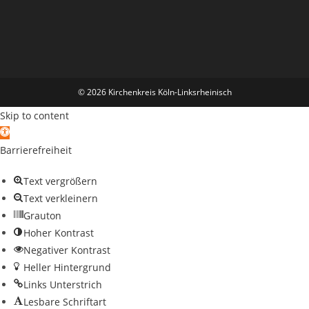
© 2026 Kirchenkreis Köln-Linksrheinisch
Skip to content
Open toolbar
Barrierefreiheit
Text vergrößern
Text verkleinern
Grauton
Hoher Kontrast
Negativer Kontrast
Heller Hintergrund
Links Unterstrich
Lesbare Schriftart