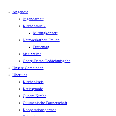
Angebote
UMSCHALTEN
Jugendarbeit
Kirchenmusik
Mitsingkonzert
Netzwerkarbeit Frauen
Frauentag
hier+weiter
Georg-Fritze-Gedächtnisgabe
Unsere Gemeinden
Über uns
Kirchenkreis
Kreissynode
Queere Kirche
Ökumenische Partnerschaft
Kooperationspartner