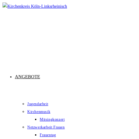
Zum
Inhalt
springen
ANGEBOTE
Jugendarbeit
Kirchenmusik
Mitsingkonzert
Netzwerkarbeit Frauen
Frauentag