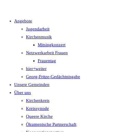
Angebote
Jugendarbeit
Kirchenmusik
Mitsingkonzert
Netzwerkarbeit Frauen
Frauentag
hier+weiter
Georg-Fritze-Gedächtnisgabe
Unsere Gemeinden
Über uns
Kirchenkreis
Kreissynode
Queere Kirche
Ökumenische Partnerschaft