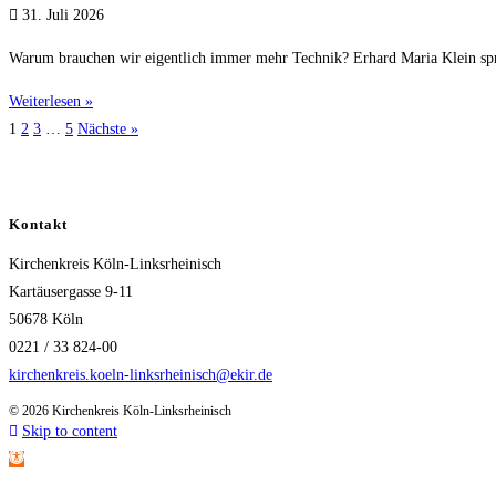
31. Juli 2026
Warum brauchen wir eigentlich immer mehr Technik? Erhard Maria Klein sp
Weiterlesen »
1
2
3
…
5
Nächste »
Kontakt
Kirchenkreis Köln-Linksrheinisch
Kartäusergasse 9-11
50678 Köln
0221 / 33 824-00
kirchenkreis.koeln-linksrheinisch@ekir.de
© 2026 Kirchenkreis Köln-Linksrheinisch
Skip to content
Open toolbar