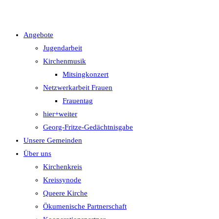
Angebote
Jugendarbeit
Kirchenmusik
Mitsingkonzert
Netzwerkarbeit Frauen
Frauentag
hier+weiter
Georg-Fritze-Gedächtnisgabe
Unsere Gemeinden
Über uns
Kirchenkreis
Kreissynode
Queere Kirche
Ökumenische Partnerschaft