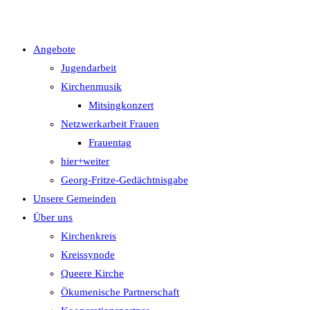
Angebote
Jugendarbeit
Kirchenmusik
Mitsingkonzert
Netzwerkarbeit Frauen
Frauentag
hier+weiter
Georg-Fritze-Gedächtnisgabe
Unsere Gemeinden
Über uns
Kirchenkreis
Kreissynode
Queere Kirche
Ökumenische Partnerschaft