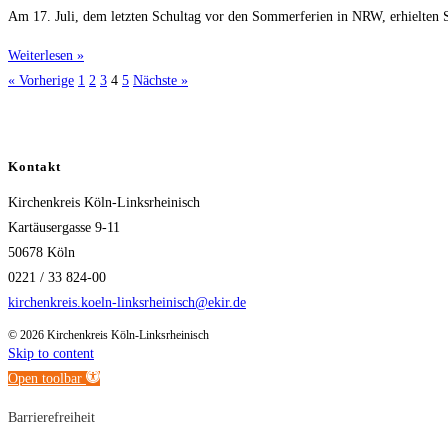
Am 17. Juli, dem letzten Schultag vor den Sommerferien in NRW, erhielten 
Weiterlesen »
« Vorherige
1
2
3
4
5
Nächste »
Kontakt
Kirchenkreis Köln-Linksrheinisch
Kartäusergasse 9-11
50678 Köln
0221 / 33 824-00
kirchenkreis.koeln-linksrheinisch@ekir.de
© 2026 Kirchenkreis Köln-Linksrheinisch
Skip to content
Open toolbar
Barrierefreiheit