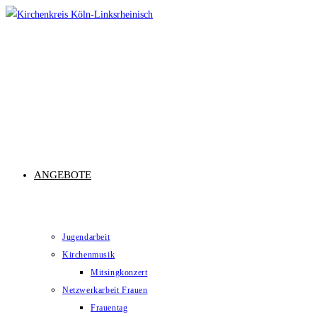
Zum
Inhalt
springen
ANGEBOTE
Jugendarbeit
Kirchenmusik
Mitsingkonzert
Netzwerkarbeit Frauen
Frauentag