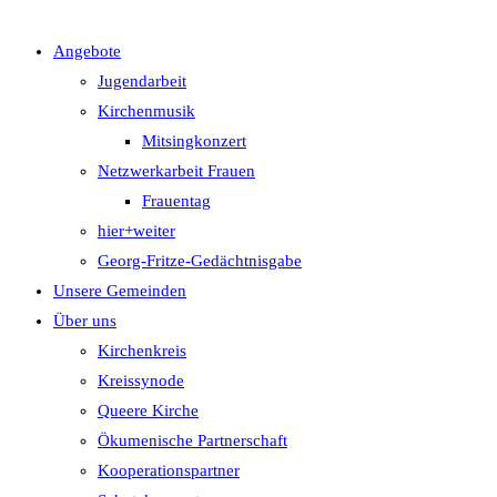
Angebote
UMSCHALTEN
Jugendarbeit
Kirchenmusik
Mitsingkonzert
Netzwerkarbeit Frauen
Frauentag
hier+weiter
Georg-Fritze-Gedächtnisgabe
Unsere Gemeinden
Über uns
Kirchenkreis
Kreissynode
Queere Kirche
Ökumenische Partnerschaft
Kooperationspartner