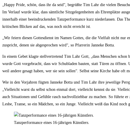
„Happy Pride, schön, dass ihr da seid“, begrüßte Tim Lahr die vielen Besuche
Im Verlauf wurde klar, dass sämtliche Sitzgelegenheiten als Ehrenplätze ausge
innerhalb einer beeindruckenden Tanzperformance kurz niederlassen. Das T
kritischen Blicken auf das, was noch nicht erreicht ist.
„Wir feiern diesen Gottesdienst im Namen Gottes, die die Vielfalt nicht nur e
zuspricht, denen sie abgesprochen wird“, so Pfarrerin Janneke Botta.
In einem Gebet klagte stellvertretend Tim Lahr Gott, „dass Menschen schon bei
wurde Gott vorgebracht, dass wir Schubladen bauten, statt Türen zu öffnen. U
weil andere gesagt haben, wer sie sein sollen“. Selbst seine Kirche habe oft 
Wie in den Vorjahren fügten Janneke Botta und Tim Lahr ihre jeweilige Per
„Vielleicht warst du selbst schon einmal dort, vielleicht kennst du sie. Viell
auch Situationen und Gefühle rasch nachvollziehbar zu machen. So führte er 
Lesbe, Transe, so ein Mädchen, so ein Junge. Vielleicht weiß das Kind noch g
Tanzperformance eines 16-jährigen Künstlers.