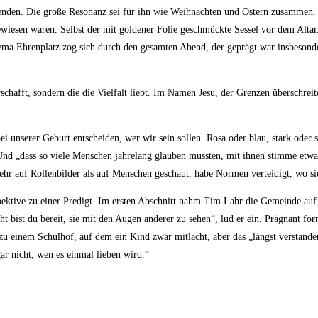
nden. Die große Resonanz sei für ihn wie Weihnachten und Ostern zusammen. „Die
wiesen waren. Selbst der mit goldener Folie geschmückte Sessel vor dem Altar. D
hema Ehrenplatz zog sich durch den gesamten Abend, der geprägt war insbeson
rschafft, sondern die die Vielfalt liebt. Im Namen Jesu, der Grenzen überschre
 unserer Geburt entscheiden, wer wir sein sollen. Rosa oder blau, stark oder sa
nd „dass so viele Menschen jahrelang glauben mussten, mit ihnen stimme etwas 
mehr auf Rollenbilder als auf Menschen geschaut, habe Normen verteidigt, wo sie
spektive zu einer Predigt. Im ersten Abschnitt nahm Tim Lahr die Gemeinde au
eicht bist du bereit, sie mit den Augen anderer zu sehen“, lud er ein. Prägnant 
zu einem Schulhof, auf dem ein Kind zwar mitlacht, aber das „längst verstande
ar nicht, wen es einmal lieben wird.“