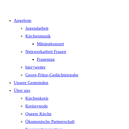
Angebote
Jugendarbeit
Kirchenmusik
Mitsingkonzert
Netzwerkarbeit Frauen
Frauentag
hier+weiter
Georg-Fritze-Gedächtnisgabe
Unsere Gemeinden
Über uns
Kirchenkreis
Kreissynode
Queere Kirche
Ökumenische Partnerschaft