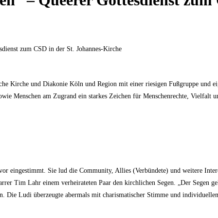
en“ – Queerer Gottesdienst zum 
che Kirche und Diakonie Köln und Region mit einer riesigen Fußgruppe und ei
owie Menschen am Zugrand ein starkes Zeichen für Menschenrechte, Vielfalt un
r eingestimmt. Sie lud die Community, Allies (Verbündete) und weitere Intere
farrer Tim Lahr einem verheirateten Paar den kirchlichen Segen. „Der Segen g
en. Die Ludi überzeugte abermals mit charismatischer Stimme und individuelle