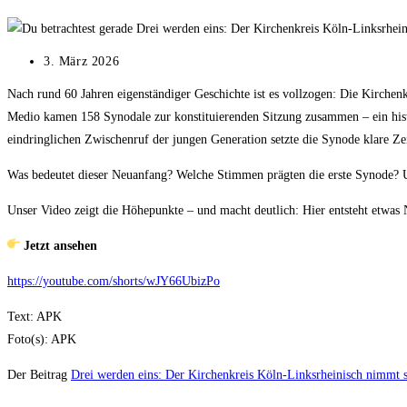
Beitrag
3. März 2026
veröffentlicht:
Nach rund 60 Jahren eigenständiger Geschichte ist es vollzogen: Die Kirch
Medio kamen 158 Synodale zur konstituierenden Sitzung zusammen – ein hist
eindringlichen Zwischenruf der jungen Generation setzte die Synode klare Ze
Was bedeutet dieser Neuanfang? Welche Stimmen prägten die erste Synode? 
Unser Video zeigt die Höhepunkte – und macht deutlich: Hier entsteht etwas 
Jetzt ansehen
https://youtube.com/shorts/wJY66UbizPo
Text: APK
Foto(s): APK
Der Beitrag
Drei werden eins: Der Kirchenkreis Köln-Linksrheinisch nimmt s