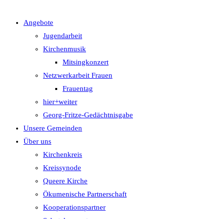
Angebote
UMSCHALTEN
Jugendarbeit
Kirchenmusik
Mitsingkonzert
Netzwerkarbeit Frauen
Frauentag
hier+weiter
Georg-Fritze-Gedächtnisgabe
Unsere Gemeinden
Über uns
Kirchenkreis
Kreissynode
Queere Kirche
Ökumenische Partnerschaft
Kooperationspartner