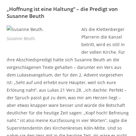
„Hoffnung ist eine Haltung“ – die Predigt von
Susanne Beuth
Als die Klettenberger
Pfarrerin die Kanzel
Susanne Beuth.
betritt, wird es still in
der vollen Kirche. Für
ihre Abschiedspredigt hatte sich Susanne Beuth an die
vorgeschlagenen Texte gehalten – darunter ein Vers aus
dem Lukasevangelium, der für den 2. Advent vorgesehen
ist: „Seht auf und erhebt eure Häupter, weil sich eure
Erlösung naht“, aus Lukas 21 Vers 28. „Ich dachte: Perfekt –
der Spruch passt gut zu dem, was mir am Herzen liegt –
aber etwas knapper wäre besser und würde die Botschaft
deutlicher für die heutige Zeit sagen:
„Kopf hoch! Befreiung
naht.“ ist also meine Kurzfassung in vier Worten
“, sagte die
Superintendentin des Kirchenkreises Köln-Mitte. Und so
nahm sie den Vers mit in die heutige Zeit, als wäre er nicht