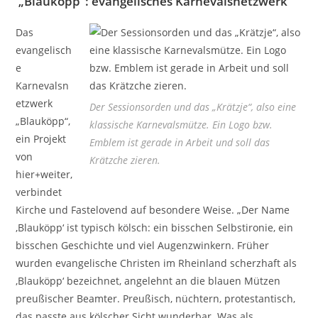
„Blauköpp“: evangelisches Karnevalsnetzwerk
Das
evangelisch
e
Karnevalsn
etzwerk
Der Sessionsorden und das „Krätzje“, also eine
„Blauköpp“,
klassische Karnevalsmütze. Ein Logo bzw.
ein Projekt
Emblem ist gerade in Arbeit und soll das
von
Krätzche zieren.
hier+weiter,
verbindet
Kirche und Fastelovend auf besondere Weise. „Der Name
‚Blauköpp‘ ist typisch kölsch: ein bisschen Selbstironie, ein
bisschen Geschichte und viel Augenzwinkern. Früher
wurden evangelische Christen im Rheinland scherzhaft als
‚Blauköpp‘ bezeichnet, angelehnt an die blauen Mützen
preußischer Beamter. Preußisch, nüchtern, protestantisch,
das passte aus kölscher Sicht wunderbar. Was als