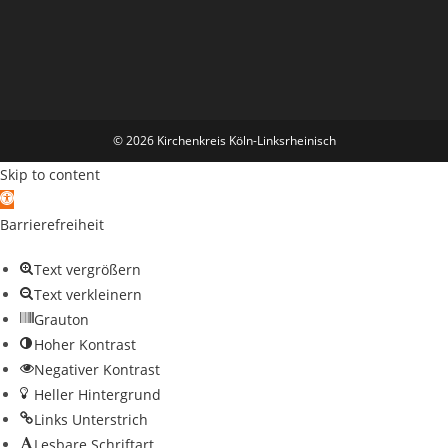
© 2026 Kirchenkreis Köln-Linksrheinisch
Skip to content
Open toolbar
Barrierefreiheit
Text vergrößern
Text verkleinern
Grauton
Hoher Kontrast
Negativer Kontrast
Heller Hintergrund
Links Unterstrich
Lesbare Schriftart