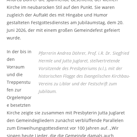
Kirche im neubarocken Stil auf den Punkt. Sie waren
zugleich der Auftakt des mit Hingabe und Humor
gestalteten Festgottesdienstes am Jubiläumstag, dem 20.
Juni 2026, der mit einem großen Gemeindefest gefeiert
wurde.
In der bis in
Pfarrerin Andrea Döhrer, Prof. i.R. Dr. Siegfried
den
Hermle und Jutta Juglaret, stellvertretende
Vorraum
Vorsitzende des Presbyteriums (v.l.), mit der
und die
historischen Flagge des Evangelischen Kirchbau-
Treppenstu
Vereins zu Liblar und der Festschrift zum
fen zur
Jubiläum.
Orgelempor
e besetzten
Kirche zeigte sie zusammen mit Presbyterin Jutta Juglaret
den Gemeindegliedern zunächst verblüffende Parallelen
zum Einweihungsgottesdienst vor 100 Jahren auf. „Wir
singen heute Lieder, die die Gemeinde damals auch