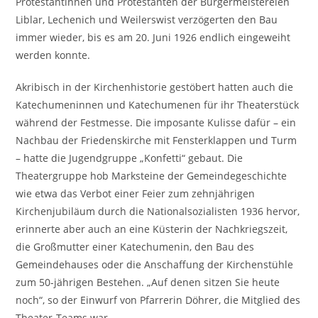
Protestantinnen und Protestanten der Bürgermeistereien
Liblar, Lechenich und Weilerswist verzögerten den Bau
immer wieder, bis es am 20. Juni 1926 endlich eingeweiht
werden konnte.
Akribisch in der Kirchenhistorie gestöbert hatten auch die
Katechumeninnen und Katechumenen für ihr Theaterstück
während der Festmesse. Die imposante Kulisse dafür – ein
Nachbau der Friedenskirche mit Fensterklappen und Turm
– hatte die Jugendgruppe „Konfetti“ gebaut. Die
Theatergruppe hob Marksteine der Gemeindegeschichte
wie etwa das Verbot einer Feier zum zehnjährigen
Kirchenjubiläum durch die Nationalsozialisten 1936 hervor,
erinnerte aber auch an eine Küsterin der Nachkriegszeit,
die Großmutter einer Katechumenin, den Bau des
Gemeindehauses oder die Anschaffung der Kirchenstühle
zum 50-jährigen Bestehen. „Auf denen sitzen Sie heute
noch“, so der Einwurf von Pfarrerin Döhrer, die Mitglied des
Theater-Teams war.