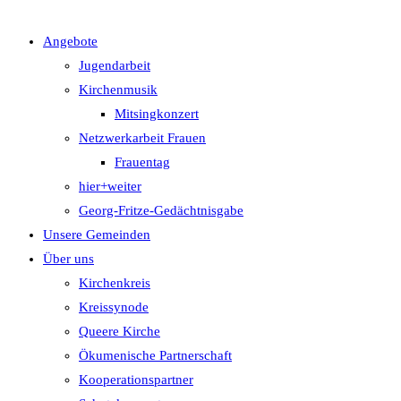
Angebote
UMSCHALTEN
Jugendarbeit
Kirchenmusik
Mitsingkonzert
Netzwerkarbeit Frauen
Frauentag
hier+weiter
Georg-Fritze-Gedächtnisgabe
Unsere Gemeinden
Über uns
Kirchenkreis
Kreissynode
Queere Kirche
Ökumenische Partnerschaft
Kooperationspartner