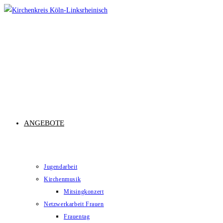
Zum
Inhalt
springen
ANGEBOTE
Jugendarbeit
Kirchenmusik
Mitsingkonzert
Netzwerkarbeit Frauen
Frauentag