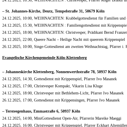
24.12.2025, 16:30, WEIHNACHTEN : Christvesper, Pfarrer Roger Brandl 
– St. Johannes-Kirche, Deutz, Tempelstraße 31, 50679 Köln
24.12.2025, 10:00, WEIHNACHTEN: Krabbelgottesdienst für Familien und 
24.12.2025, 15:30, WEIHNACHTEN : Familiengottesdienst mit Krippenspie
24.12.2025, 18:00, WEIHNACHTEN: Christvesper, Prädikant Bernd Franze
24.12.2025, 22:00, Queere Nacht – Heilige Nacht mit queerem Krippenspiel
26.12.2025, 10:00, Singe-Gottesdienst am zweiten Weihnachtstag, Pfarrer i
Evangelische Kirchengemeinde Köln-Klettenberg
– Johanneskirche Klettenberg, Nonnenwerthstraße 78, 50937 Köln
24.12.2025, 14:30, Gottesdienst mit Krippenspiel, Pfarrer Ivo Masanek
24.12.2025, 17:00, Christvesper Kompakt, Vikarin Lisa Kluge
24.12.2025, 18:00, Christvesper mit Bethlehem-Licht, Pfarrer Ivo Masanek
26.12.2025, 17:00, Gottesdienst mit Krippensingen, Pfarrer Ivo Masanek
– Tersteegenhaus, Emmastraße 6, 50937 Köln
24.12.2025, 14:00, MiniGottesdienst Open-Air, Pfarrerin Mareike Maeggi
24.12.2025, 16:00, Christvesper mit Krippenspiel, Pfarrer Eckhart Altemülle