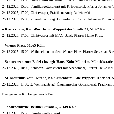
24.12.2025, 15:30, Gottesdienst im Veedel, Pfarrer Sebastian Baer-Henney u
24.12.2025, 15:30, Familiengottesdienst mit Krippenspiel, Pfarrer Johannes 
24.12.2025, 17:00, Christvesper, Prädikant Andy Rudziewski
26.12.2025, 15:00, 2. Weihnachtstag: Gottesdienst, Pfarrer Johannes Vorländ
– Kreuzkirche, Köln-Buchheim, Wuppertaler Straße 21, 51067 Köln
24.12.2025, 17:00, Christvesper mit MAG-Band, Pfarrer Heiko Kruse
– Wiener Platz, 51065 Köln
24.12.2025, 15:00, Weihnachten auf dem Wiener Platz, Pfarrer Sebastian B
– Seniorenzentrum Bodelschwingh-Haus, Köln-Mülheim, Mündelstraße 
26.12.2025, 10:00, Senioren-Gottesdienst mit Abendmahl, Pfarrer Heiko Kru
– St. Mauritius kath. Kirche, Köln-Buchheim, Alte Wipperfürther Str. 
26.12.2025, 11:00, 2. Weihnachtstag: Ökumenischer Gottesdienst, Prädikant 
Evangelische Kirchengemeinde Porz
– Johanneskirche, Berliner Straße 5, 51149 Köln
24.12.2025, 15:30, Familiengottesdienst