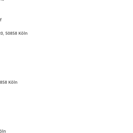
f
20, 50858 Köln
0858 Köln
öln