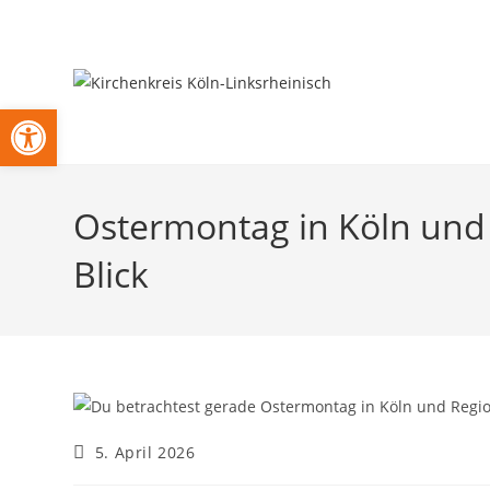
Zum
Inhalt
springen
Open toolbar
Ostermontag in Köln und 
Blick
Beitrag
5. April 2026
veröffentlicht: