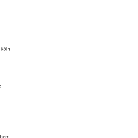
 Köln
e
nberg