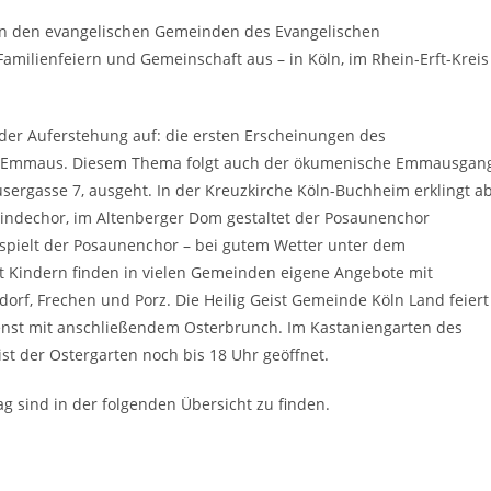
t in den evangelischen Gemeinden des Evangelischen
amilienfeiern und Gemeinschaft aus – in Köln, im Rhein-Erft-Kreis
 der Auferstehung auf: die ersten Erscheinungen des
ch Emmaus. Diesem Thema folgt auch der ökumenische Emmausgang
sergasse 7, ausgeht. In der Kreuzkirche Köln-Buchheim erklingt a
indechor, im Altenberger Dom gestaltet der Posaunenchor
e spielt der Posaunenchor – bei gutem Wetter unter dem
it Kindern finden in vielen Gemeinden eigene Angebote mit
dorf, Frechen und Porz. Die Heilig Geist Gemeinde Köln Land feiert
enst mit anschließendem Osterbrunch. Im Kastaniengarten des
st der Ostergarten noch bis 18 Uhr geöffnet.
 sind in der folgenden Übersicht zu finden.