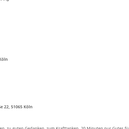
Köln
e 22, 51065 Köln
ngen, zu guten Gedanken, zum Krafttanken. 20 Minuten nur Gutes fü