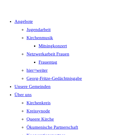
Angebote
Jugendarbeit
Kirchenmusik
Mitsingkonzert
Netzwerkarbeit Frauen
Frauentag
hier+weiter
Georg-Fritze-Gedächtnisgabe
Unsere Gemeinden
Über uns
Kirchenkreis
Kreissynode
Queere Kirche
Ökumenische Partnerschaft