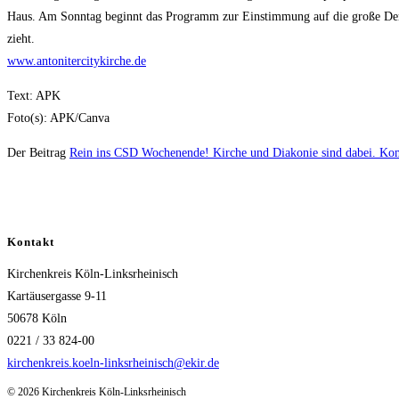
Haus. Am Sonntag beginnt das Programm zur Einstimmung auf die große Demons
zieht.
www.antonitercitykirche.de
Text: APK
Foto(s): APK/Canva
Der Beitrag
Rein ins CSD Wochenende! Kirche und Diakonie sind dabei. 
Kontakt
Kirchenkreis Köln-Linksrheinisch
Kartäusergasse 9-11
50678 Köln
0221 / 33 824-00
kirchenkreis.koeln-linksrheinisch@ekir.de
© 2026 Kirchenkreis Köln-Linksrheinisch