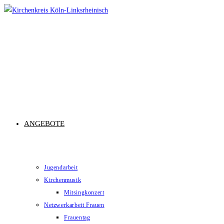
Zum
Inhalt
springen
ANGEBOTE
Jugendarbeit
Kirchenmusik
Mitsingkonzert
Netzwerkarbeit Frauen
Frauentag