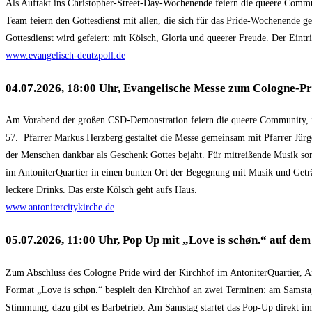
Als Auftakt ins Christopher-Street-Day-Wochenende feiern die queere Communi
Team feiern den Gottesdienst mit allen, die sich für das Pride-Wochenende g
Gottesdienst wird gefeiert: mit Kölsch, Gloria und queerer Freude. Der Eintritt
www.evangelisch-deutzpoll.de
04.07.2026, 18:00 Uhr, Evangelische Messe zum Cologne-Pr
Am Vorabend der großen CSD-Demonstration feiern die queere Community, ihr
57. Pfarrer Markus Herzberg gestaltet die Messe gemeinsam mit Pfarrer Jürge
der Menschen dankbar als Geschenk Gottes bejaht. Für mitreißende Musik sor
im AntoniterQuartier in einen bunten Ort der Begegnung mit Musik und Geträ
leckere Drinks. Das erste Kölsch geht aufs Haus.
www.antonitercitykirche.de
05.07.2026, 11:00 Uhr, Pop Up mit „Love is schøn.“ auf de
Zum Abschluss des Cologne Pride wird der Kirchhof im AntoniterQuartier, Ant
Format „Love is schøn.“ bespielt den Kirchhof an zwei Terminen: am Samstag,
Stimmung, dazu gibt es Barbetrieb. Am Samstag startet das Pop-Up direkt im A