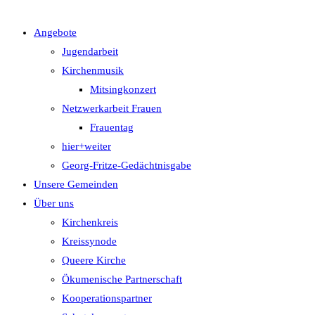
Angebote
UMSCHALTEN
Jugendarbeit
Kirchenmusik
Mitsingkonzert
Netzwerkarbeit Frauen
Frauentag
hier+weiter
Georg-Fritze-Gedächtnisgabe
Unsere Gemeinden
Über uns
Kirchenkreis
Kreissynode
Queere Kirche
Ökumenische Partnerschaft
Kooperationspartner