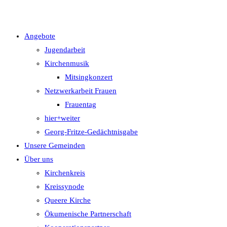
Angebote
Jugendarbeit
Kirchenmusik
Mitsingkonzert
Netzwerkarbeit Frauen
Frauentag
hier+weiter
Georg-Fritze-Gedächtnisgabe
Unsere Gemeinden
Über uns
Kirchenkreis
Kreissynode
Queere Kirche
Ökumenische Partnerschaft