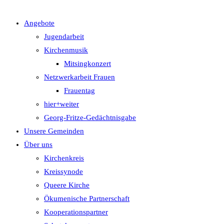
Angebote
UMSCHALTEN
Jugendarbeit
Kirchenmusik
Mitsingkonzert
Netzwerkarbeit Frauen
Frauentag
hier+weiter
Georg-Fritze-Gedächtnisgabe
Unsere Gemeinden
Über uns
Kirchenkreis
Kreissynode
Queere Kirche
Ökumenische Partnerschaft
Kooperationspartner