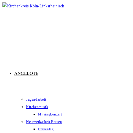
Zum
Inhalt
springen
ANGEBOTE
Jugendarbeit
Kirchenmusik
Mitsingkonzert
Netzwerkarbeit Frauen
Frauentag