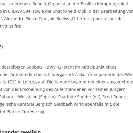
l, zu erleben. Bonelli, Organist an der Basilika Kempten, spielt
 in C (BWV 594) sowie die Chaconne d-Moll in der Bearbeitung vo
 Alexandre Pierre François Boëlys „Offertoire pour le Jour des
tt ist frei.
2)
desselbigen Sabbats“ (BWV 42) steht im Mittelpunkt eines
in der Antoniterkirche, Schildergasse 57. Bach komponierte das We
als 1725 in Leipzig auf. Die Kantate beginnt mit einer ausgedehnt
ht von der Erscheinung des Auferstandenen vor seinen Jüngern.
abanus-Wellstead (Sopran), Charlotte Sander (Alt), Scott Robert
elische Kantorei Bergisch Gladbach wirkt ebenfalls mit, die
tet Pfarrer Tim Herzog.
inander zweifeln