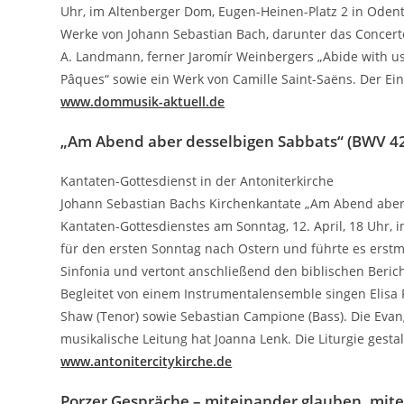
Uhr, im Altenberger Dom, Eugen-Heinen-Platz 2 in Odentha
Werke von Johann Sebastian Bach, darunter das Concerto
A. Landmann, ferner Jaromír Weinbergers „Abide with us“,
Pâques“ sowie ein Werk von Camille Saint-Saëns. Der Eintri
www.dommusik-aktuell.de
„Am Abend aber desselbigen Sabbats“ (BWV 4
Kantaten-Gottesdienst in der Antoniterkirche
Johann Sebastian Bachs Kirchenkantate „Am Abend aber 
Kantaten-Gottesdienstes am Sonntag, 12. April, 18 Uhr, 
für den ersten Sonntag nach Ostern und führte es erstm
Sinfonia und vertont anschließend den biblischen Beric
Begleitet von einem Instrumentalensemble singen Elisa R
Shaw (Tenor) sowie Sebastian Campione (Bass). Die Evang
musikalische Leitung hat Joanna Lenk. Die Liturgie gestal
www.antonitercitykirche.de
Porzer Gespräche – miteinander glauben, mite