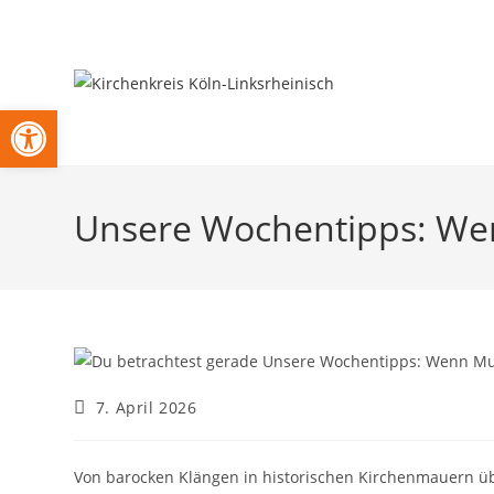
Zum
Inhalt
springen
Open toolbar
Unsere Wochentipps: Wen
Beitrag
7. April 2026
veröffentlicht:
Von barocken Klängen in historischen Kirchenmauern üb