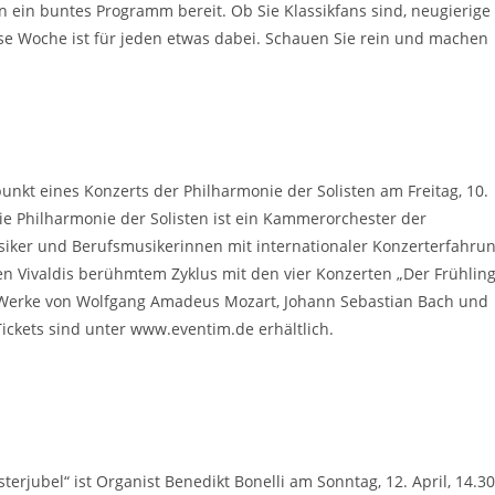
n ein buntes Programm bereit. Ob Sie Klassikfans sind, neugierige
ese Woche ist für jeden etwas dabei. Schauen Sie rein und machen
lpunkt eines Konzerts der Philharmonie der Solisten am Freitag, 10.
. Die Philharmonie der Solisten ist ein Kammerorchester der
usiker und Berufsmusikerinnen mit internationaler Konzerterfahru
en Vivaldis berühmtem Zyklus mit den vier Konzerten „Der Frühling
n Werke von Wolfgang Amadeus Mozart, Johann Sebastian Bach und
Tickets sind unter www.eventim.de erhältlich.
rjubel“ ist Organist Benedikt Bonelli am Sonntag, 12. April, 14.3