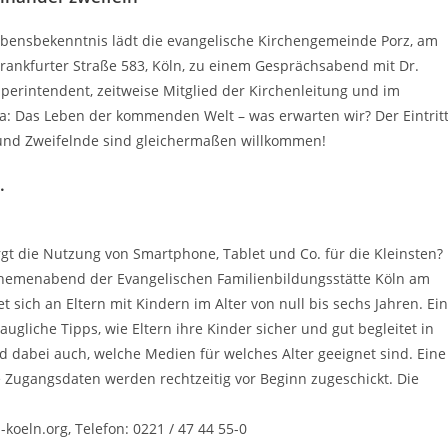
bensbekenntnis lädt die evangelische Kirchengemeinde Porz, am
 Frankfurter Straße 583, Köln, zu einem Gesprächsabend mit Dr.
perintendent, zeitweise Mitglied der Kirchenleitung und im
a: Das Leben der kommenden Welt – was erwarten wir? Der Eintrit
ge und Zweifelnde sind gleichermaßen willkommen!
.
irgt die Nutzung von Smartphone, Tablet und Co. für die Kleinsten?
e-Themenabend der Evangelischen Familienbildungsstätte Köln am
tet sich an Eltern mit Kindern im Alter von null bis sechs Jahren. Ei
gliche Tipps, wie Eltern ihre Kinder sicher und gut begleitet in
d dabei auch, welche Medien für welches Alter geeignet sind. Eine
e Zugangsdaten werden rechtzeitig vor Beginn zugeschickt. Die
-koeln.org, Telefon: 0221 / 47 44 55-0