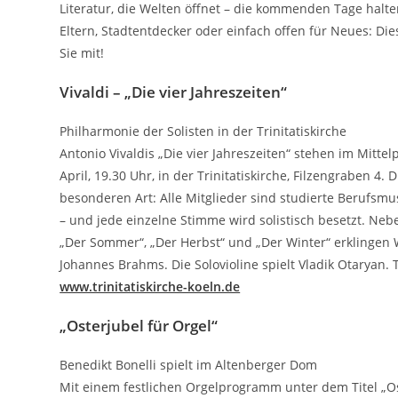
Literatur, die Welten öffnet – die kommenden Tage halte
Eltern, Stadtentdecker oder einfach offen für Neues: Di
Sie mit!
Vivaldi – „Die vier Jahreszeiten“
Philharmonie der Solisten in der Trinitatiskirche
Antonio Vivaldis „Die vier Jahreszeiten“ stehen im Mitte
April, 19.30 Uhr, in der Trinitatiskirche, Filzengraben 4
besonderen Art: Alle Mitglieder sind studierte Berufsm
– und jede einzelne Stimme wird solistisch besetzt. Neb
„Der Sommer“, „Der Herbst“ und „Der Winter“ erklinge
Johannes Brahms. Die Solovioline spielt Vladik Otaryan. 
www.trinitatiskirche-koeln.de
„Osterjubel für Orgel“
Benedikt Bonelli spielt im Altenberger Dom
Mit einem festlichen Orgelprogramm unter dem Titel „Oste