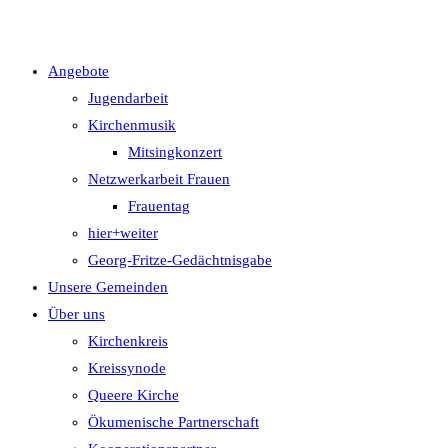
Angebote
Jugendarbeit
Kirchenmusik
Mitsingkonzert
Netzwerkarbeit Frauen
Frauentag
hier+weiter
Georg-Fritze-Gedächtnisgabe
Unsere Gemeinden
Über uns
Kirchenkreis
Kreissynode
Queere Kirche
Ökumenische Partnerschaft