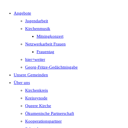
Angebote
UMSCHALTEN
Jugendarbeit
Kirchenmusik
Mitsingkonzert
Netzwerkarbeit Frauen
Frauentag
hier+weiter
Georg-Fritze-Gedächtnisgabe
Unsere Gemeinden
Über uns
Kirchenkreis
Kreissynode
Queere Kirche
Ökumenische Partnerschaft
Kooperationspartner