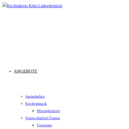
Zum
Inhalt
springen
ANGEBOTE
Jugendarbeit
Kirchenmusik
Mitsingkonzert
Netzwerkarbeit Frauen
Frauentag